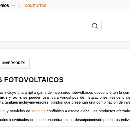
RIOS
CONTACTOS
E ACCESSORIES
RIOS PARA
ORES
RIOS
INVERSORES
S FOTOVOLTAICOS
es incluye una amplia gama de inversores fotovoltaicos queconvierten la corri
onius
y
Solis
se pueden usar para variostipos de instalaciones: residencia
erta también incluyeinversores híbridos que presentan una combinación de inv
dida
y servicios de
logística
confiables a escala global.Los productos ofertado
ctos individuales se puede encontrar en las descripcionesde productos indivi