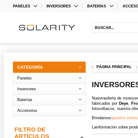
PANELES
INVERSORES
BATERÍAS
ACCESO
MONO
INVERSORES
LITHIUM BATTERIES
STORAG
BIFACIAL
INVERSORES HÍBRIDOS
ACCESO
INVERS
ACCESO
CATEGORÍA
PÁGINA PRINCIPAL
Paneles
INVERSORE
Inversores
Nuestraoferta de inversor
Baterías
fabricados por
Deye
,
Fr
fotovoltaicos, nuestra of
Accesorios
Brindamos
garantía exten
Lainformación sobre produ
FILTRO DE
ARTÍCULOS