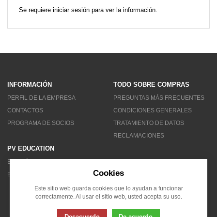
Se requiere iniciar sesión para ver la información.
INFORMACIÓN
TODO SOBRE COMPRAS
PERFIL DE LA EMPRESA
PREGUNTAS MÁS FRECUENTES
CONTACTOS
CONDICIONES GENERALES
PROGRAMA DE SOCIOS
TRATAMIENTO DE DATOS
RECLAMACIONES
PV EDUCATION
BOLETÍN DE NOTICIAS
Cookies
BLOG
Este sitio web guarda cookies que lo ayudan a funcionar
correctamente. Al usar el sitio web, usted acepta su uso.
© 2007 - 2026 Solarity LAT (Colombia)
Desacuerdo
De acuerdo