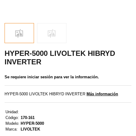
MENÚ DE USUARIO
Menú cliente
Registro
Iniciar sesión
HYPER-5000 LIVOLTEK HIBRYD
INVERTER
Olvidé mi contraseña
Se requiere iniciar sesión para ver la información.
HYPER-5000 LIVOLTEK HIBRYD INVERTER
Más información
Unidad:
Código:
170-161
Modelo:
HYPER-5000
Marca:
LIVOLTEK