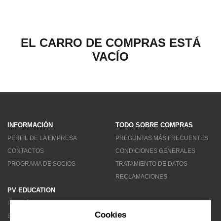
MENÚ DE USUARIO
Menú cliente
EL CARRO DE COMPRAS ESTÁ
VACÍO
Registro
Iniciar sesión
Olvidé mi contraseña
INFORMACIÓN
TODO SOBRE COMPRAS
PERFIL DE LA EMPRESA
PREGUNTAS MÁS FRECUENTES
CONTACTOS
CONDICIONES GENERALES
PROGRAMA DE SOCIOS
TRATAMIENTO DE DATOS
RECLAMACIONES
PV EDUCATION
BOLETÍN DE NOTICIAS
Cookies
BLOG