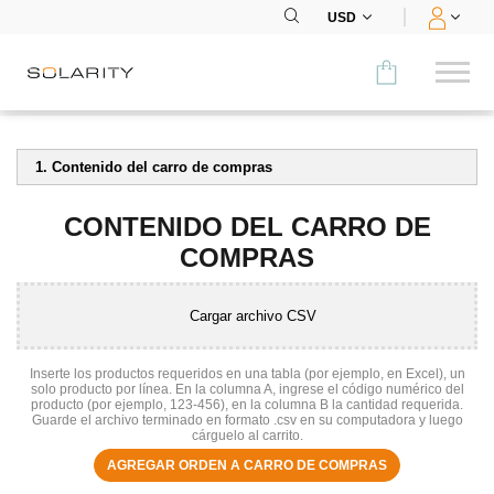
USD
Comparar
1. Contenido del carro de compras
CATEGORÍA
CONTENIDO DEL CARRO DE
Paneles
COMPRAS
Inversores
Cargar archivo CSV
Baterías
Inserte los productos requeridos en una tabla (por ejemplo, en Excel), un
solo producto por línea. En la columna A, ingrese el código numérico del
Accesorios
producto (por ejemplo, 123-456), en la columna B la cantidad requerida.
Guarde el archivo terminado en formato .csv en su computadora y luego
MENÚ
cárguelo al carrito.
AGREGAR ORDEN A CARRO DE COMPRAS
CONTACTOS