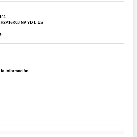
141
EH2P16K03-NV-YD-L-US
s
 la información.