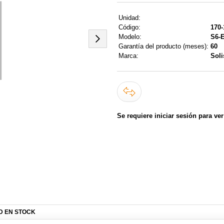
Unidad:
Código:
170-
Modelo:
S6-
Garantía del producto (meses):
60
Marca:
Soli
Se requiere iniciar sesión para ver
AD EN STOCK