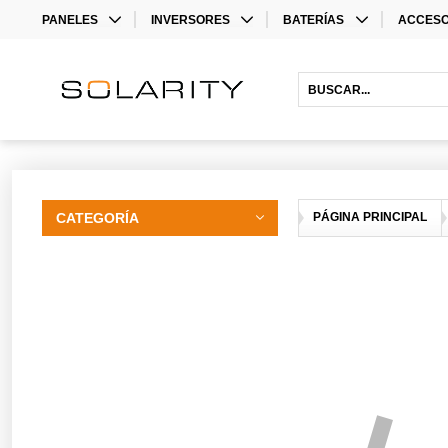
PANELES
INVERSORES
BATERÍAS
ACCESO
MONO
INVERSORES
LITHIUM BATTERIES
STORAG
BIFACIAL
INVERSORES HÍBRIDOS
ACCESO
INVERS
ACCESO
CATEGORÍA
PÁGINA PRINCIPAL