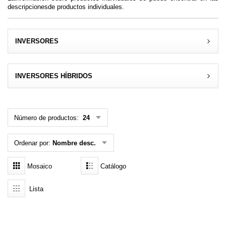
descripcionesde productos individuales.
MENÚ DE USUARIO
Menú cliente
INVERSORES
Registro
INVERSORES HÍBRIDOS
Iniciar sesión
Olvidé mi contraseña
Número de productos:
24
Ordenar por:
Nombre desc.
Mosaico
Catálogo
Lista