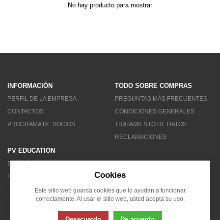
No hay producto para mostrar
INFORMACIÓN
TODO SOBRE COMPRAS
PERFIL DE LA EMPRESA
PREGUNTAS MÁS FRECUENTES
CONTACTOS
CONDICIONES GENERALES
PROGRAMA DE SOCIOS
TRATAMIENTO DE DATOS
RECLAMACIONES
PV EDUCATION
BOLETÍN DE NOTICIAS
Cookies
BLOG
Este sitio web guarda cookies que lo ayudan a funcionar
correctamente. Al usar el sitio web, usted acepta su uso.
© 2007 - 2026 Solarity LAT (Colombia)
Desacuerdo
De acuerdo