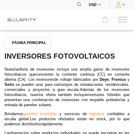
USD
Comparar
PÁGINA PRINCIPAL
CATEGORÍA
INVERSORES FOTOVOLTAICOS
Paneles
Nuestraoferta de inversores incluye una amplia gama de inversores
fotovoltaicos queconvierten la corriente continua (CC) en corriente
Inversores
alterna (CA). Los inversoresde voltaje fabricados por
Deye
,
Fronius
y
Solis
se pueden usar para variostipos de instalaciones: residenciales,
comerciales y proyectos a gran escala.Además de los inversores
Baterías
fotovoltaicos, nuestra oferta también incluyeinversores híbridos que
presentan una combinación de inversores con respaldo porbaterías y
entrada de paneles solares.
Accesorios
Brindamos
garantía extendida
y servicios de
logística
confiables a
MENÚ
escala global.Los productos ofertados están en stock, por lo que
podemos distribuirlosrápidamente.
CONTACTOS
Lainformación sobre productos individuales se puede encontrar en las