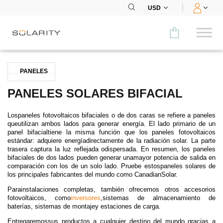
USD
Comparar
PANELES
CATEGORÍA
PANELES SOLARES BIFACIAL
Paneles
Lospaneles fotovoltaicos bifaciales o de dos caras se refiere a paneles
queutilizan ambos lados para generar energía. El lado primario de un
Inversores
panel bifacialtiene la misma función que los paneles fotovoltaicos
estándar: adquiere energíadirectamente de la radiación solar. La parte
trasera captura la luz reflejada odispersada. En resumen, los paneles
Baterías
bifaciales de dos lados pueden generar unamayor potencia de salida en
comparación con los de un solo lado. Pruebe estospaneles solares de
los principales fabricantes del mundo como CanadianSolar.
Accesorios
Parainstalaciones completas, también ofrecemos otros accesorios
MENÚ
fotovoltaicos, como
inversores
,
sistemas de almacenamiento de
baterías
,
sistemas de montaje
y estaciones de carga
.
CONTACTOS
Entregaremossus productos a cualquier destino del mundo gracias a