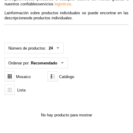
nuestros confiablesservicios
logísticos
.
MENÚ DE USUARIO
Lainformación sobre productos individuales se puede encontrar en las
descripcionesde productos individuales.
Menú cliente
Registro
Número de productos:
24
Iniciar sesión
Ordenar por:
Recomendado
Olvidé mi contraseña
Mosaico
Catálogo
Lista
No hay producto para mostrar