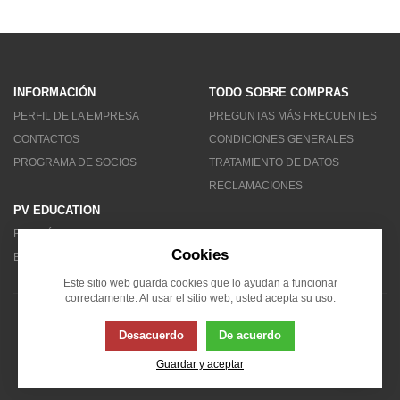
INFORMACIÓN
TODO SOBRE COMPRAS
PERFIL DE LA EMPRESA
PREGUNTAS MÁS FRECUENTES
CONTACTOS
CONDICIONES GENERALES
PROGRAMA DE SOCIOS
TRATAMIENTO DE DATOS
RECLAMACIONES
PV EDUCATION
BOLETÍN DE NOTICIAS
Cookies
BLOG
Este sitio web guarda cookies que lo ayudan a funcionar
correctamente. Al usar el sitio web, usted acepta su uso.
© 2007 - 2026 Solarity LAT (Colombia)
Desacuerdo
De acuerdo
Guardar y aceptar
Esta página usa cookies. Haga clic para obtener más información...