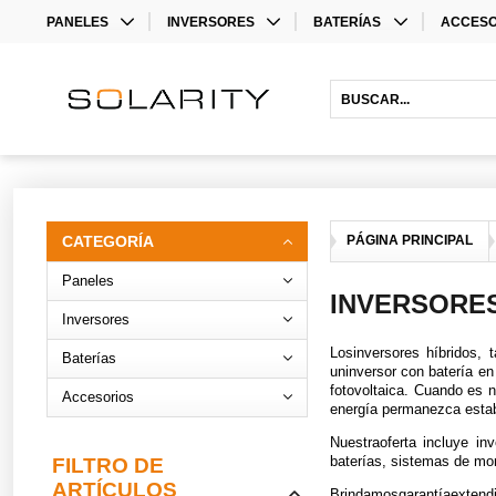
PANELES
INVERSORES
BATERÍAS
ACCESO
MONO
INVERSORES
LITHIUM BATTERIES
STORAG
BIFACIAL
INVERSORES HÍBRIDOS
ACCESO
INVERS
ACCESO
CATEGORÍA
PÁGINA PRINCIPAL
Paneles
INVERSORES
Inversores
Losinversores híbridos,
Baterías
uninversor con batería en
fotovoltaica. Cuando es n
Accesorios
energía permanezca esta
Nuestraoferta incluye in
baterías
,
sistemas de mo
FILTRO DE
ARTÍCULOS
Brindamos
garantíaextend