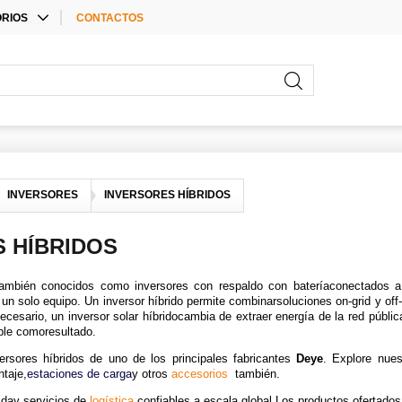
RIOS
CONTACTOS
E ACCESSORIES
RIOS PARA
ORES
RIOS
INVERSORES
INVERSORES HÍBRIDOS
 HÍBRIDOS
 también conocidos como inversores con respaldo con bateríaconectados a
 un solo equipo. Un inversor híbrido permite combinarsoluciones on-grid y off-
ecesario, un inversor solar híbridocambia de extraer energía de la red públic
ble comoresultado.
versores híbridos de uno de los principales fabricantes
Deye
. Explore nue
ntaje
,
estaciones de carga
y otros
accesorios
también.
ida
y servicios de
logística
confiables a escala global.Los productos ofertados