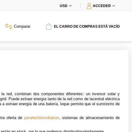
USD
ACCEDER
Comparar
EL CARRO DE COMPRAS ESTÁ VACÍO
 la red, combinan dos componentes diferentes: un inversor solar y
grid. Puede extraer energía tanto de la red como de lacentral eléctrica
a a extraer energía de una batería, loque permite que el suministro de
stra oferta de
panelesfotovoltaicos
,
sistemas de almacenamiento de
 están en stock, por lo que podemos distribuirlosrápidamente.