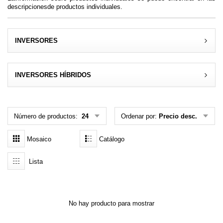
descripcionesde productos individuales.
MENÚ DE USUARIO
Menú cliente
INVERSORES
Registro
INVERSORES HÍBRIDOS
Iniciar sesión
Olvidé mi contraseña
Número de productos:
24
Ordenar por:
Precio desc.
Mosaico
Catálogo
Lista
No hay producto para mostrar