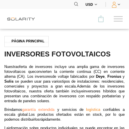
USD
Comparar
PÁGINA PRINCIPAL
CATEGORÍA
INVERSORES FOTOVOLTAICOS
Paneles
Nuestraoferta de inversores incluye una amplia gama de inversores
fotovoltaicos queconvierten la corriente continua (CC) en corriente
Inversores
alterna (CA). Los inversoresde voltaje fabricados por
Deye
,
Fronius
y
Solis
se pueden usar para variostipos de instalaciones: residenciales,
comerciales y proyectos a gran escala.Además de los inversores
Baterías
fotovoltaicos, nuestra oferta también incluyeinversores híbridos que
presentan una combinación de inversores con respaldo porbaterías y
entrada de paneles solares.
Accesorios
Brindamos
garantía extendida
y servicios de
logística
confiables a
MENÚ
escala global.Los productos ofertados están en stock, por lo que
podemos distribuirlosrápidamente.
CONTACTOS
Lainformación sobre productos individuales se puede encontrar en las