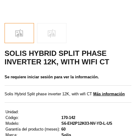
MENÚ DE USUARIO
Menú cliente
Registro
Iniciar sesión
SOLIS HYBRID SPLIT PHASE
INVERTER 12K, WITH WIFI CT
Olvidé mi contraseña
Se requiere iniciar sesión para ver la información.
Solis Hybrid Split phase inverter 12K, with wifi CT
Más información
Unidad:
Código:
170-142
Modelo:
S6-EH2P12K03-NV-YD-L-US
Garantía del producto (meses):
60
Marca:
Solis