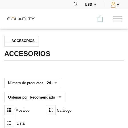
USD
Comparar
ACCESORIOS
CATEGORÍA
ACCESORIOS
Paneles
Inversores
Número de productos:
24
Baterías
Ordenar por:
Recomendado
Accesorios
Mosaico
Catálogo
MENÚ
Lista
CONTACTOS