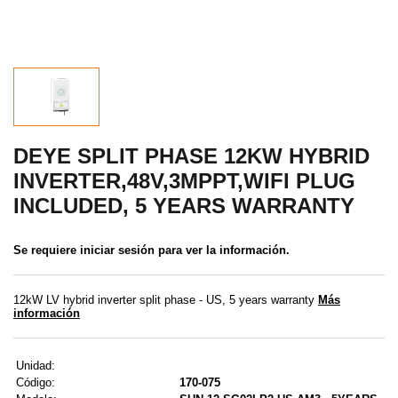
MENÚ DE USUARIO
Menú cliente
Registro
Iniciar sesión
DEYE SPLIT PHASE 12KW HYBRID
INVERTER,48V,3MPPT,WIFI PLUG
Olvidé mi contraseña
INCLUDED, 5 YEARS WARRANTY
Se requiere iniciar sesión para ver la información.
12kW LV hybrid inverter split phase - US, 5 years warranty
Más
información
Unidad:
Código:
170-075