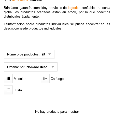
otros
accesorios
también.
MENÚ DE USUARIO
Brindamos
garantíaextendida
y servicios de
logística
confiables a escala
global.Los productos ofertados están en stock, por lo que podemos
distribuirlosrápidamente.
Menú cliente
Lainformación sobre productos individuales se puede encontrar en las
descripcionesde productos individuales.
Registro
Iniciar sesión
Olvidé mi contraseña
Número de productos:
24
Ordenar por:
Nombre desc.
Mosaico
Catálogo
Lista
No hay producto para mostrar