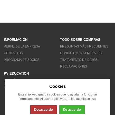
INFORMACIÓN
TODO SOBRE COMPRAS
PERFIL DE LA EMPRESA
PREGUNTAS MÁS FRECUENTES
CONTACTOS
CONDICIONES GENERALES
PROGRAMA DE SOCIOS
TRATAMIENTO DE DATOS
RECLAMACIONES
PV EDUCATION
BOLETÍN DE NOTICIAS
Cookies
BLOG
Este sitio web guarda cookies que lo ayudan a funcionar
correctamente. Al usar el sitio web, usted acepta su uso.
© 2007 - 2026 Solarity LAT (Colombia)
Desacuerdo
De acuerdo