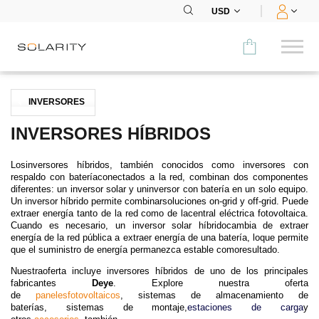
USD
Comparar
INVERSORES
CATEGORÍA
INVERSORES HÍBRIDOS
Paneles
Losinversores híbridos, también conocidos como inversores con
respaldo con bateríaconectados a la red, combinan dos componentes
Inversores
diferentes: un inversor solar y uninversor con batería en un solo equipo.
Un inversor híbrido permite combinarsoluciones on-grid y off-grid. Puede
extraer energía tanto de la red como de lacentral eléctrica fotovoltaica.
Baterías
Cuando es necesario, un inversor solar híbridocambia de extraer
energía de la red pública a extraer energía de una batería, loque permite
que el suministro de energía permanezca estable comoresultado.
Accesorios
Nuestraoferta incluye inversores híbridos de uno de los principales
MENÚ
fabricantes
Deye
. Explore nuestra oferta
de
panelesfotovoltaicos
,
sistemas de almacenamiento de
baterías
,
sistemas de montaje
,
estaciones de carga
y
CONTACTOS