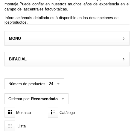
montaje
.Puede confiar en nuestros muchos años de experiencia en el
MENÚ DE USUARIO
campo de lascentrales fotovoltaicas.
Informaciónmás detallada está disponible en las descripciones de
Menú cliente
losproductos.
Registro
MONO
Iniciar sesión
BIFACIAL
Olvidé mi contraseña
Número de productos:
24
Ordenar por:
Recomendado
Mosaico
Catálogo
Lista