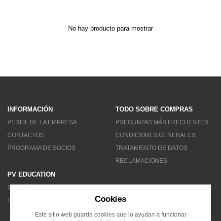
No hay producto para mostrar
INFORMACIÓN
TODO SOBRE COMPRAS
PERFIL DE LA EMPRESA
PREGUNTAS MÁS FRECUENTES
CONTACTOS
CONDICIONES GENERALES
PROGRAMA DE SOCIOS
TRATAMIENTO DE DATOS
RECLAMACIONES
PV EDUCATION
BOLETÍN DE NOTICIAS
Cookies
BLOG
Este sitio web guarda cookies que lo ayudan a funcionar