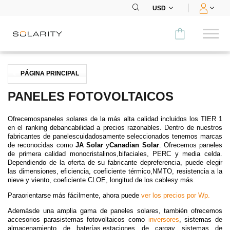
USD
Comparar
PÁGINA PRINCIPAL
CATEGORÍA
PANELES FOTOVOLTAICOS
Paneles
Ofrecemospaneles solares de la más alta calidad incluidos los TIER 1
en el ranking debancabilidad a precios razonables. Dentro de nuestros
Inversores
fabricantes de panelescuidadosamente seleccionados tenemos marcas
de reconocidas como
JA Solar
y
Canadian Solar
. Ofrecemos paneles
de primera calidad monocristalinos,bifaciales, PERC y media celda.
Baterías
Dependiendo de la oferta de su fabricante depreferencia, puede elegir
las dimensiones, eficiencia, coeficiente térmico,NMTO, resistencia a la
nieve y viento, coeficiente CLOE, longitud de los cablesy más.
Accesorios
Paraorientarse más fácilmente, ahora puede
ver los precios por Wp.
MENÚ
Ademásde una amplia gama de paneles solares, también ofrecemos
accesorios parasistemas fotovoltaicos como
inversores
,
sistemas de
CONTACTOS
almacenamiento de baterías
,
estaciones de carga
y
sistemas de