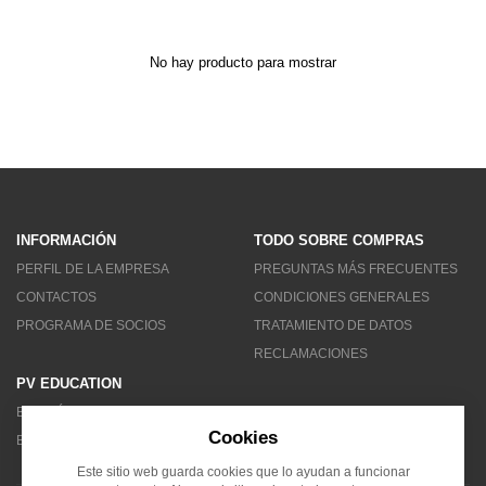
No hay producto para mostrar
INFORMACIÓN
TODO SOBRE COMPRAS
PERFIL DE LA EMPRESA
PREGUNTAS MÁS FRECUENTES
CONTACTOS
CONDICIONES GENERALES
PROGRAMA DE SOCIOS
TRATAMIENTO DE DATOS
RECLAMACIONES
PV EDUCATION
BOLETÍN DE NOTICIAS
Cookies
BLOG
Este sitio web guarda cookies que lo ayudan a funcionar