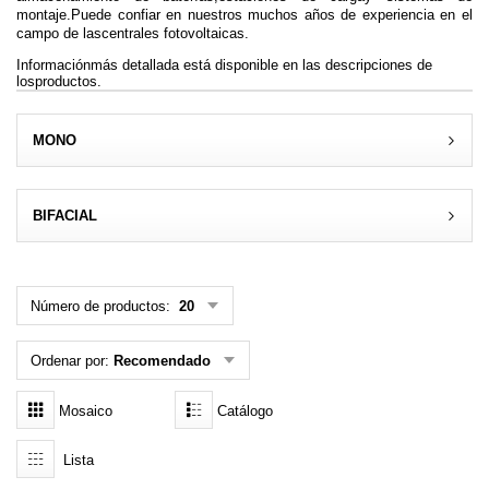
montaje
.Puede confiar en nuestros muchos años de experiencia en el
MENÚ DE USUARIO
campo de lascentrales fotovoltaicas.
Informaciónmás detallada está disponible en las descripciones de
Menú cliente
losproductos.
Registro
MONO
Iniciar sesión
BIFACIAL
Olvidé mi contraseña
Número de productos:
20
Ordenar por:
Recomendado
Mosaico
Catálogo
Lista