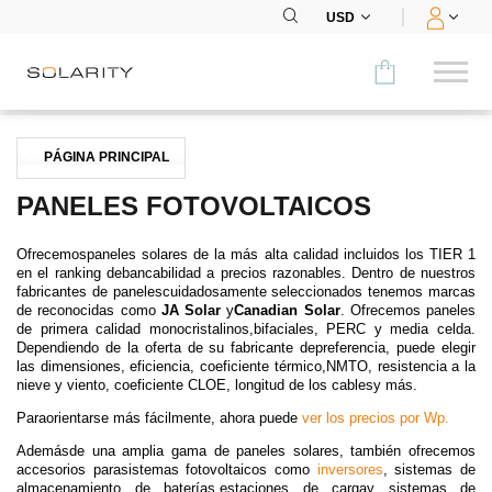
USD
Comparar
PÁGINA PRINCIPAL
CATEGORÍA
PANELES FOTOVOLTAICOS
Paneles
Ofrecemospaneles solares de la más alta calidad incluidos los TIER 1
en el ranking debancabilidad a precios razonables. Dentro de nuestros
Inversores
fabricantes de panelescuidadosamente seleccionados tenemos marcas
de reconocidas como
JA Solar
y
Canadian Solar
. Ofrecemos paneles
de primera calidad monocristalinos,bifaciales, PERC y media celda.
Baterías
Dependiendo de la oferta de su fabricante depreferencia, puede elegir
las dimensiones, eficiencia, coeficiente térmico,NMTO, resistencia a la
nieve y viento, coeficiente CLOE, longitud de los cablesy más.
Accesorios
Paraorientarse más fácilmente, ahora puede
ver los precios por Wp.
MENÚ
Ademásde una amplia gama de paneles solares, también ofrecemos
accesorios parasistemas fotovoltaicos como
inversores
,
sistemas de
CONTACTOS
almacenamiento de baterías
,
estaciones de carga
y
sistemas de