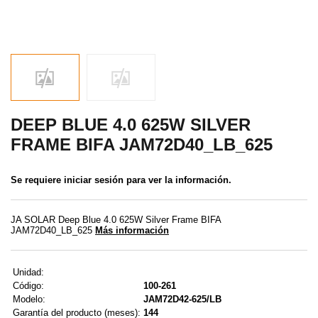
MENÚ DE USUARIO
Menú cliente
Registro
Iniciar sesión
DEEP BLUE 4.0 625W SILVER
FRAME BIFA JAM72D40_LB_625
Olvidé mi contraseña
Se requiere iniciar sesión para ver la información.
JA SOLAR Deep Blue 4.0 625W Silver Frame BIFA
JAM72D40_LB_625
Más información
Unidad:
Código:
100-261
Modelo:
JAM72D42-625/LB
Garantía del producto (meses):
144