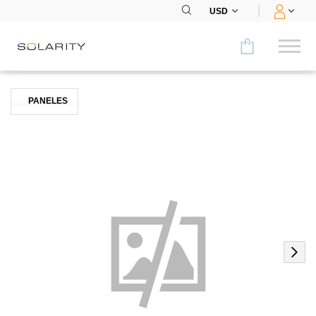
USD
Comparar
PANELES
CATEGORÍA
Paneles
Inversores
Baterías
Accesorios
MENÚ
CONTACTOS