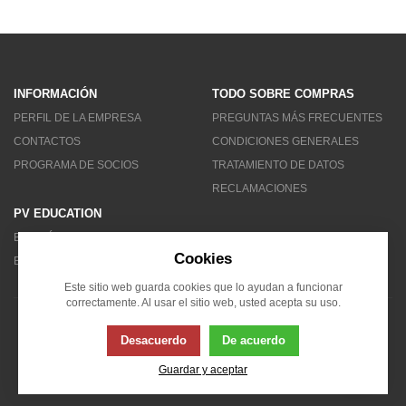
INFORMACIÓN
TODO SOBRE COMPRAS
PERFIL DE LA EMPRESA
PREGUNTAS MÁS FRECUENTES
CONTACTOS
CONDICIONES GENERALES
PROGRAMA DE SOCIOS
TRATAMIENTO DE DATOS
RECLAMACIONES
PV EDUCATION
BOLETÍN DE NOTICIAS
Cookies
BLOG
Este sitio web guarda cookies que lo ayudan a funcionar
correctamente. Al usar el sitio web, usted acepta su uso.
© 2007 - 2026 Solarity LAT (Colombia)
Desacuerdo
De acuerdo
Guardar y aceptar
Esta página usa cookies. Haga clic para obtener más información...