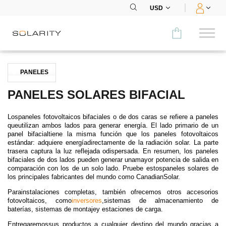
USD
Comparar
PANELES
CATEGORÍA
PANELES SOLARES BIFACIAL
Paneles
Lospaneles fotovoltaicos bifaciales o de dos caras se refiere a paneles
queutilizan ambos lados para generar energía. El lado primario de un
Inversores
panel bifacialtiene la misma función que los paneles fotovoltaicos
estándar: adquiere energíadirectamente de la radiación solar. La parte
trasera captura la luz reflejada odispersada. En resumen, los paneles
Baterías
bifaciales de dos lados pueden generar unamayor potencia de salida en
comparación con los de un solo lado. Pruebe estospaneles solares de
los principales fabricantes del mundo como CanadianSolar.
Accesorios
Parainstalaciones completas, también ofrecemos otros accesorios
MENÚ
fotovoltaicos, como
inversores
,
sistemas de almacenamiento de
baterías
,
sistemas de montaje
y estaciones de carga
.
CONTACTOS
Entregaremossus productos a cualquier destino del mundo gracias a