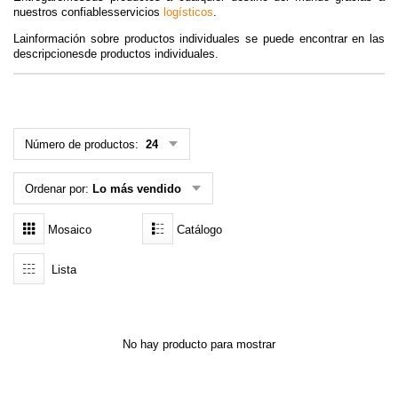
nuestros confiablesservicios
logísticos
.
MENÚ DE USUARIO
Lainformación sobre productos individuales se puede encontrar en las
descripcionesde productos individuales.
Menú cliente
Registro
Número de productos:
24
Iniciar sesión
Ordenar por:
Lo más vendido
Olvidé mi contraseña
Mosaico
Catálogo
Lista
No hay producto para mostrar