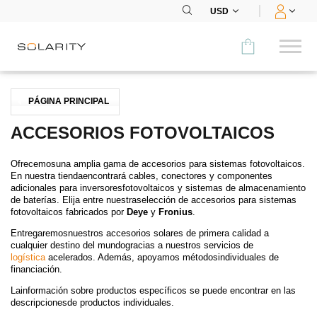
USD
Comparar
PÁGINA PRINCIPAL
CATEGORÍA
ACCESORIOS FOTOVOLTAICOS
Paneles
Ofrecemosuna amplia gama de accesorios para sistemas fotovoltaicos.
En nuestra tiendaencontrará cables, conectores y componentes
Inversores
adicionales para inversoresfotovoltaicos y sistemas de almacenamiento
de baterías. Elija entre nuestraselección de accesorios para sistemas
fotovoltaicos fabricados por
Deye
y
Fronius
.
Baterías
Entregaremosnuestros accesorios solares de primera calidad a
cualquier destino del mundogracias a nuestros servicios de
Accesorios
logística
acelerados. Además, apoyamos métodosindividuales de
financiación.
MENÚ
Lainformación sobre productos específicos se puede encontrar en las
descripcionesde productos individuales.
CONTACTOS