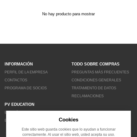
No hay producto para mostrar
INFORMACIÓN
TODO SOBRE COMPRAS
PERFIL DE LA EMPRESA
PREGUNTAS MÁS FRECUENTES
CONTACTOS
CONDICIONES GENERALES
PROGRAMA DE SOCIOS
TRATAMIENTO DE DATOS
RECLAMACIONES
PV EDUCATION
BOLETÍN DE NOTICIAS
Cookies
BLOG
Este sitio web guarda cookies que lo ayudan a funcionar
correctamente. Al usar el sitio web, usted acepta su uso.