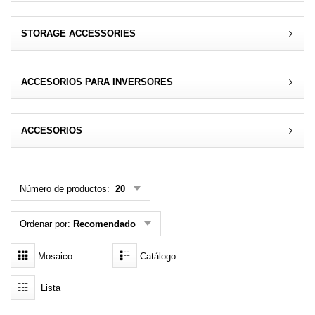
MENÚ DE USUARIO
STORAGE ACCESSORIES
Menú cliente
ACCESORIOS PARA INVERSORES
Registro
Iniciar sesión
ACCESORIOS
Olvidé mi contraseña
Número de productos:
20
Ordenar por:
Recomendado
Mosaico
Catálogo
Lista