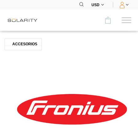
USD
Comparar
ACCESORIOS
CATEGORÍA
Paneles
Inversores
Baterías
Accesorios
MENÚ
CONTACTOS