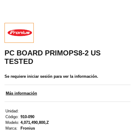
MENÚ DE USUARIO
Menú cliente
Registro
Iniciar sesión
PC BOARD PRIMOPS8-2 US
TESTED
Olvidé mi contraseña
Se requiere iniciar sesión para ver la información.
Más información
Unidad:
Código:
910-090
Modelo:
4,071,490,800,Z
Marca:
Fronius