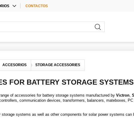
RIOS
CONTACTOS
E ACCESSORIES
RIOS PARA
ORES
RIOS
ACCESORIOS
STORAGE ACCESSORIES
ES FOR BATTERY STORAGE SYSTEMS
 range of accessories for battery storage systems manufactured by
Victron
,
 controllers, communication devices, transformers, balancers, mateboxes, PC i
ry storage systems as well as other components for solar power systems can be
.