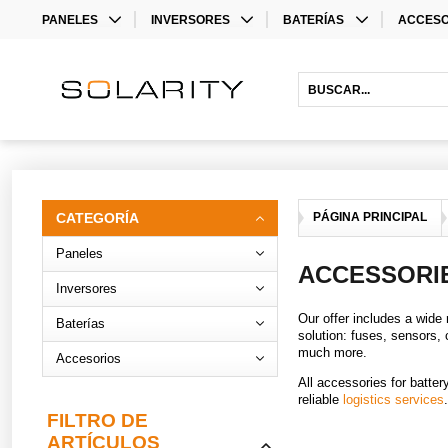
PANELES
INVERSORES
BATERÍAS
ACCESO
MONO
INVERSORES
LITHIUM BATTERIES
STORAG
BIFACIAL
INVERSORES HÍBRIDOS
ACCESO
INVERS
ACCESO
CATEGORÍA
PÁGINA PRINCIPAL
Paneles
ACCESSORI
Inversores
Our offer includes a wide
Baterías
solution: fuses, sensors,
much more.
Accesorios
All accessories for batte
reliable
logistics services
FILTRO DE
ARTÍCULOS