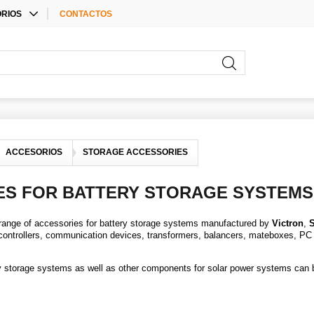
RIOS
CONTACTOS
E ACCESSORIES
RIOS PARA
ORES
RIOS
ACCESORIOS
STORAGE ACCESSORIES
ES FOR BATTERY STORAGE SYSTEMS
 range of accessories for battery storage systems manufactured by
Victron
,
 controllers, communication devices, transformers, balancers, mateboxes, PC i
ry storage systems as well as other components for solar power systems can be
.