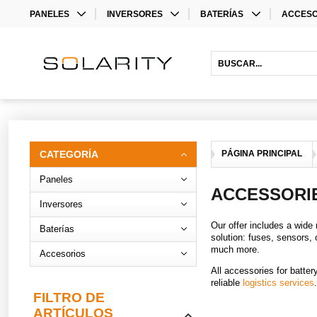
PANELES
INVERSORES
BATERÍAS
ACCESO
MONO
INVERSORES
LITHIUM BATTERIES
STORAG
BIFACIAL
INVERSORES HÍBRIDOS
ACCESO
INVERS
ACCESO
CATEGORÍA
PÁGINA PRINCIPAL
Paneles
ACCESSORI
Inversores
Our offer includes a wide
Baterías
solution: fuses, sensors,
much more.
Accesorios
All accessories for batte
reliable
logistics services
FILTRO DE
ARTÍCULOS