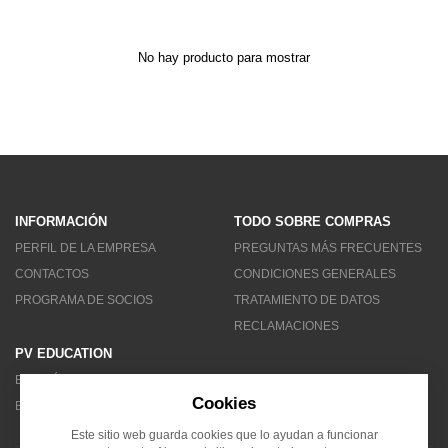
No hay producto para mostrar
INFORMACIÓN
TODO SOBRE COMPRAS
PERFIL DE LA EMPRESA
PREGUNTAS MÁS FRECUENTES
CONTACTOS
CONDICIONES GENERALES
PROGRAMA DE SOCIOS
TRATAMIENTO DE DATOS
RECLAMACIONES
PV EDUCATION
BOLETÍN DE NOTICIAS
Cookies
BLOG
Este sitio web guarda cookies que lo ayudan a funcionar