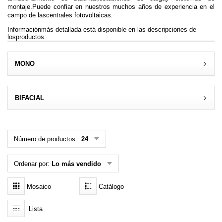
montaje
.Puede confiar en nuestros muchos años de experiencia en el
MENÚ DE USUARIO
campo de lascentrales fotovoltaicas.
Informaciónmás detallada está disponible en las descripciones de
Menú cliente
losproductos.
Registro
MONO
Iniciar sesión
BIFACIAL
Olvidé mi contraseña
Número de productos:
24
Ordenar por:
Lo más vendido
Mosaico
Catálogo
Lista