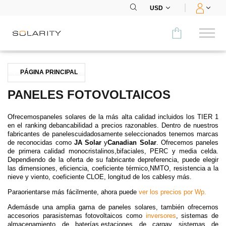
USD
Comparar
PÁGINA PRINCIPAL
CATEGORÍA
PANELES FOTOVOLTAICOS
Paneles
Ofrecemospaneles solares de la más alta calidad incluidos los TIER 1
en el ranking debancabilidad a precios razonables. Dentro de nuestros
Inversores
fabricantes de panelescuidadosamente seleccionados tenemos marcas
de reconocidas como
JA Solar
y
Canadian Solar
. Ofrecemos paneles
de primera calidad monocristalinos,bifaciales, PERC y media celda.
Baterías
Dependiendo de la oferta de su fabricante depreferencia, puede elegir
las dimensiones, eficiencia, coeficiente térmico,NMTO, resistencia a la
nieve y viento, coeficiente CLOE, longitud de los cablesy más.
Accesorios
Paraorientarse más fácilmente, ahora puede
ver los precios por Wp.
MENÚ
Ademásde una amplia gama de paneles solares, también ofrecemos
accesorios parasistemas fotovoltaicos como
inversores
,
sistemas de
CONTACTOS
almacenamiento de baterías
,
estaciones de carga
y
sistemas de