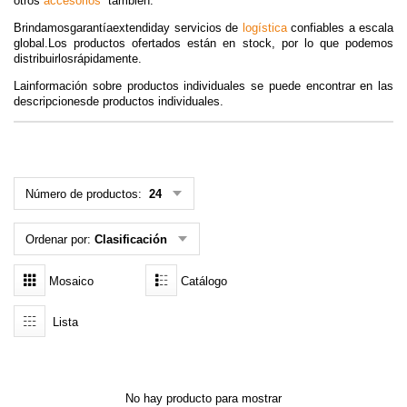
otros
accesorios
también.
MENÚ DE USUARIO
Brindamos
garantíaextendida
y servicios de
logística
confiables a escala
global.Los productos ofertados están en stock, por lo que podemos
distribuirlosrápidamente.
Menú cliente
Lainformación sobre productos individuales se puede encontrar en las
descripcionesde productos individuales.
Registro
Iniciar sesión
Olvidé mi contraseña
Número de productos:
24
Ordenar por:
Clasificación
Mosaico
Catálogo
Lista
No hay producto para mostrar