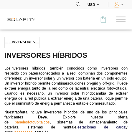
USD
Comparar
INVERSORES
CATEGORÍA
INVERSORES HÍBRIDOS
Paneles
Losinversores híbridos, también conocidos como inversores con
respaldo con bateríaconectados a la red, combinan dos componentes
Inversores
diferentes: un inversor solar y uninversor con batería en un solo equipo.
Un inversor híbrido permite combinarsoluciones on-grid y off-grid. Puede
extraer energía tanto de la red como de lacentral eléctrica fotovoltaica.
Baterías
Cuando es necesario, un inversor solar híbridocambia de extraer
energía de la red pública a extraer energía de una batería, loque permite
que el suministro de energía permanezca estable comoresultado.
Accesorios
Nuestraoferta incluye inversores híbridos de uno de los principales
MENÚ
fabricantes
Deye
. Explore nuestra oferta
de
panelesfotovoltaicos
,
sistemas de almacenamiento de
baterías
,
sistemas de montaje
,
estaciones de carga
y
CONTACTOS