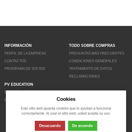
INFORMACIÓN
TODO SOBRE COMPRAS
PERFIL DE LA EMPRESA
PREGUNTAS MÁS FRECUENTES
CONTACTOS
CONDICIONES GENERALES
PROGRAMA DE SOCIOS
TRATAMIENTO DE DATOS
RECLAMACIONES
PV EDUCATION
BOLETÍN DE NOTICIAS
Cookies
BLOG
Este sitio web guarda cookies que lo ayudan a funcionar
correctamente. Al usar el sitio web, usted acepta su uso.
© 2007 - 2026 Solarity LAT (Colombia)
Desacuerdo
De acuerdo