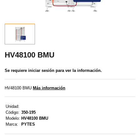
MENÚ DE USUARIO
Menú cliente
Registro
Iniciar sesión
HV48100 BMU
Olvidé mi contraseña
Se requiere iniciar sesión para ver la información.
HV48100 BMU
Más información
Unidad:
Código:
350-195
Modelo:
HV48100 BMU
Marca:
PYTES