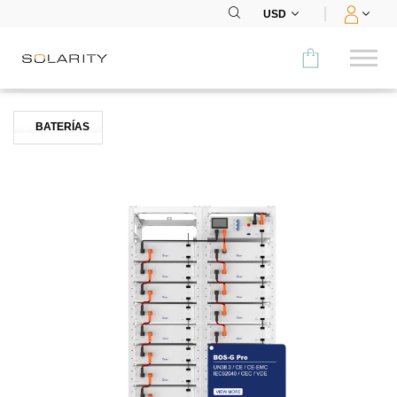
USD
Comparar
BATERÍAS
CATEGORÍA
Paneles
Inversores
Baterías
Accesorios
MENÚ
CONTACTOS