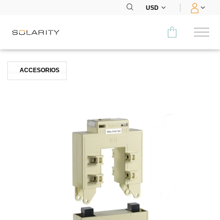
USD
Comparar
ACCESORIOS
CATEGORÍA
Paneles
Inversores
Baterías
Accesorios
MENÚ
CONTACTOS