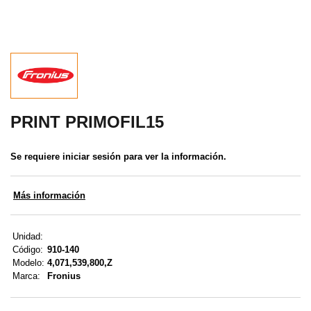
MENÚ DE USUARIO
Menú cliente
Registro
Iniciar sesión
PRINT PRIMOFIL15
Olvidé mi contraseña
Se requiere iniciar sesión para ver la información.
Más información
Unidad:
Código:
910-140
Modelo:
4,071,539,800,Z
Marca:
Fronius