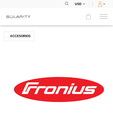
USD
Comparar
ACCESORIOS
CATEGORÍA
Paneles
Inversores
Baterías
Accesorios
MENÚ
CONTACTOS