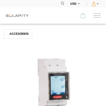
USD
Comparar
ACCESORIOS
CATEGORÍA
Paneles
Inversores
Baterías
Accesorios
MENÚ
CONTACTOS