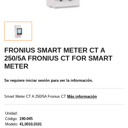
MENÚ DE USUARIO
Menú cliente
Registro
Iniciar sesión
FRONIUS SMART METER CT A
250/5A FRONIUS CT FOR SMART
Olvidé mi contraseña
METER
Se requiere iniciar sesión para ver la información.
Smart Meter CT A 250/5A Fronius CT
Más información
Unidad:
Código:
190-045
Modelo:
41,0010,0101