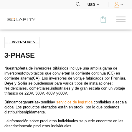
USD
Comparar
INVERSORES
CATEGORÍA
3-PHASE
Paneles
Nuestraoferta de inversores trifásicos incluye una amplia gama de
inversoresfotovoltaicos que convierten la corriente continua (CC) en
Inversores
corriente alterna(CA). Los inversores de voltaje fabricados por
Fronius,
Deye
y
Solis
se puedenusar para varios tipos de instalaciones:
residenciales, comerciales,industriales y de gran escala con un voltaje
Baterías
trifásico de 220V, 380V, 480V y800V.
Brindamos
garantíaextendida
y
servicios de logística
confiables a escala
Accesorios
global.Los productos ofertados están en stock, por lo que podemos
distribuirlosrápidamente.
MENÚ
Lainformación sobre productos individuales se puede encontrar en las
descripcionesde productos individuales.
CONTACTOS