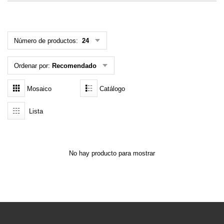
MENÚ DE USUARIO
Menú cliente
Número de productos:
24
Registro
Ordenar por:
Recomendado
Iniciar sesión
Mosaico
Catálogo
Olvidé mi contraseña
Lista
No hay producto para mostrar