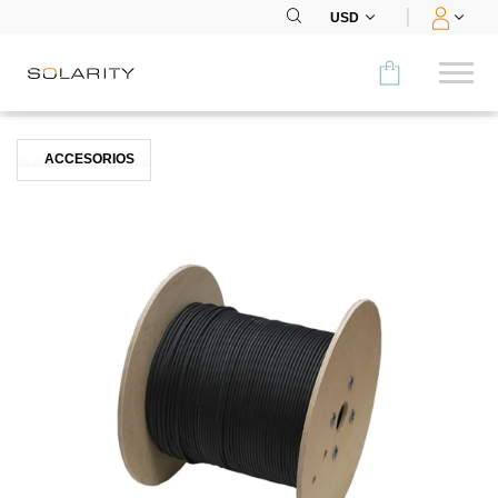
USD
Comparar
ACCESORIOS
CATEGORÍA
Paneles
Inversores
Baterías
Accesorios
MENÚ
CONTACTOS