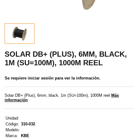
MENÚ DE USUARIO
Menú cliente
Registro
Iniciar sesión
SOLAR DB+ (PLUS), 6MM, BLACK,
1M (SU=100M), 1000M REEL
Olvidé mi contraseña
Se requiere iniciar sesión para ver la información.
Solar DB+ (Plus), 6mm, black, 1m (SU=100m), 1000M reel
Más
información
Unidad:
Código:
310-032
Modelo:
Marca:
KBE