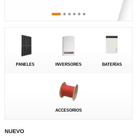
MENÚ DE USUARIO
Menú cliente
Registro
Iniciar sesión
PANELES
INVERSORES
BATERÍAS
Olvidé mi contraseña
ACCESORIOS
NUEVO