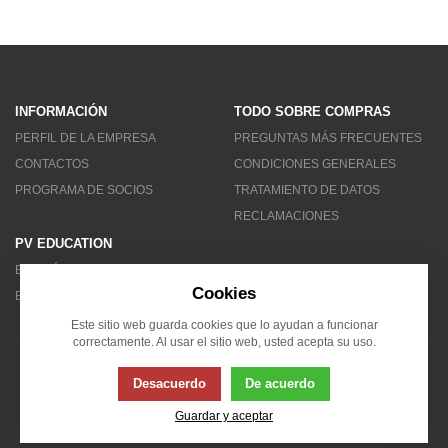
INFORMACIÓN
TODO SOBRE COMPRAS
PERFIL DE LA EMPRESA
PREGUNTAS MÁS FRECUENTES
CONTACTOS
CONDICIONES GENERALES
PROGRAMA DE SOCIOS
TRATAMIENTO DE DATOS
RECLAMACIONES
PV EDUCATION
BOLETÍN DE NOTICIAS
Cookies
BLOG
Este sitio web guarda cookies que lo ayudan a funcionar
correctamente. Al usar el sitio web, usted acepta su uso.
© 2007 - 2026 Solarity LAT (Colombia)
Desacuerdo
De acuerdo
Guardar y aceptar
Esta página usa cookies. Haga clic para obtener más información...